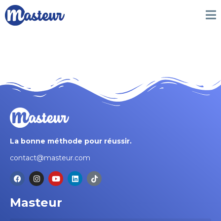
La bonne méthode pour réussir.
contact@masteur.com
Masteur