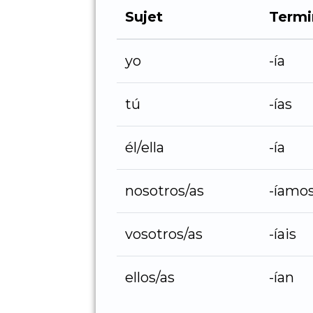
Sujet
Termi
yo
-ía
tú
-ías
él/ella
-ía
nosotros/as
-íamo
vosotros/as
-íais
ellos/as
-ían