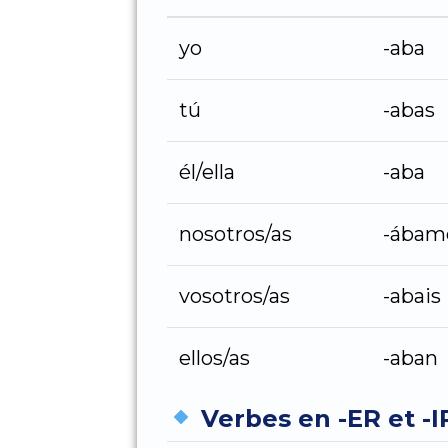
yo
-aba
tú
-abas
él/ella
-aba
nosotros/as
-ábam
vosotros/as
-abais
ellos/as
-aban
Verbes en -ER et -I