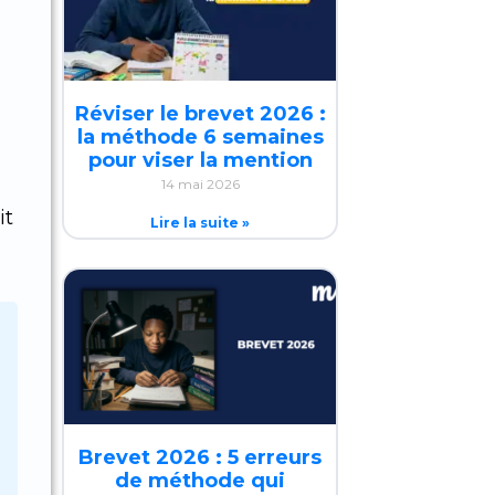
Réviser le brevet 2026 :
la méthode 6 semaines
pour viser la mention
14 mai 2026
it
Lire la suite »
Brevet 2026 : 5 erreurs
de méthode qui