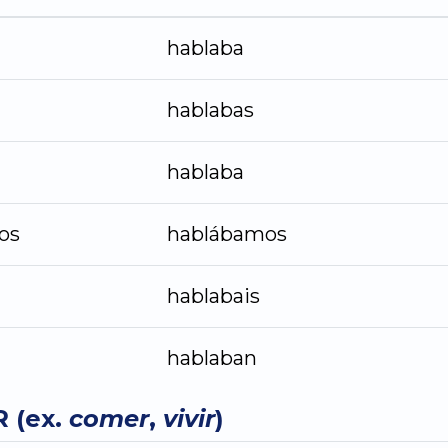
hablaba
hablabas
hablaba
os
hablábamos
hablabais
hablaban
R (ex.
comer
,
vivir
)