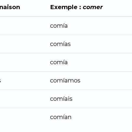
naison
Exemple :
comer
comía
comías
comía
s
comíamos
comíais
comían